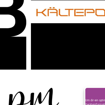
Um dir ein opti
Geräteinformat