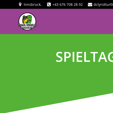
Innsbruck,
+43 676 708 28 92
dctyroltur
SPIELTA