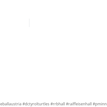
allaustria #dctyrolturtles #rrbhall #raiffeisenhall #pmin