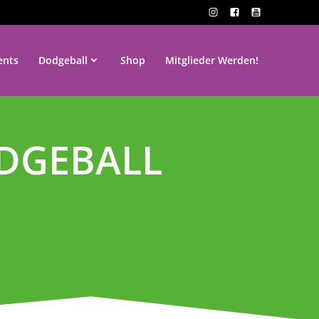
ents
Dodgeball
Shop
Mitglieder Werden!
ODGEBALL