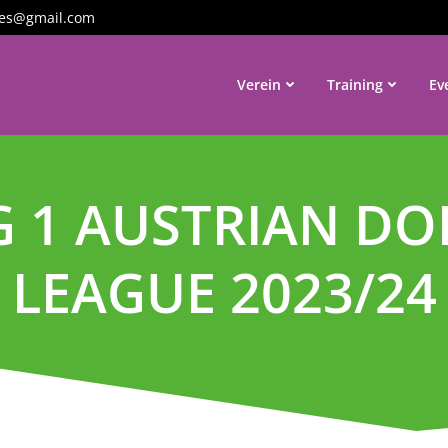
tles@gmail.com
Verein
Training
Ev
G 1 AUSTRIAN D
LEAGUE 2023/24