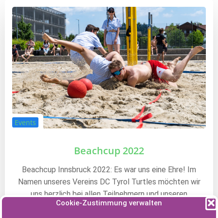
Events
Beachcup 2022
Beachcup Innsbruck 2022: Es war uns eine Ehre! Im
Namen unseres Vereins DC Tyrol Turtles möchten wir
uns herzlich bei allen Teilnehmern und unseren
Cookie-Zustimmung verwalten
Sponsoren bedanken. Es war ein mega cooles Event mit