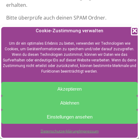
erhalten.
Bitte überprüfe auch deinen SPAM Ordner.
Solltest du innerhalb von 5 Minuten keine Mail
Cookie-Zustimmung verwalten
erhalten kontaktiere uns per
Um dir ein optimales Erlebnis zu bieten, verwenden wir Technologien wie
Mail:
dctyrolturtles@gmail.com
Cookies, um Geräteinformationen zu speichern und/oder darauf zuzugreifen.
Wenn du diesen Technologien zustimmst, können wir Daten wie das
Surfverhalten oder eindeutige IDs auf dieser Website verarbeiten. Wenn du deine
Zustimmung nicht erteilst oder zurückziehst, können bestimmte Merkmale und
Funktionen beeinträchtigt werden.
© 2026 DC Tyrol Turtles. Erstellt mit WordPress und
Akzeptieren
Althea WP Theme .
Ablehnen
Einstellungen ansehen
Datenschutzerklärung
Impressum